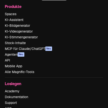
Produkte
Spaces
KI-Assistent
KI-Bildgenerator
KI-Videogenerator
KI-Stimmengenerator
Stock-Inhalte
MCP für Claude/ChatGPT
Neu
Agenten
Neu
API
Mobile App
Alle Magnific-Tools
Loslegen
Academy
Dokumentation
Support