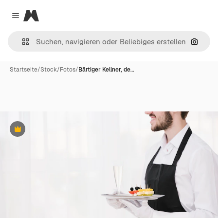
Magnific
Close menu
Nach B
Startseite
/
Stock
/
Fotos
/
Bärtiger Kellner, de…
Premium