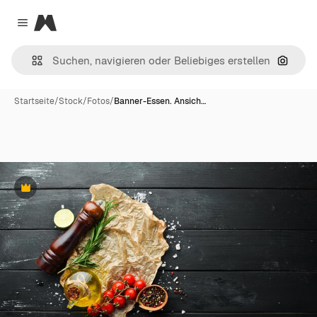
Magnific
Close menu
Nach B
Startseite
/
Stock
/
Fotos
/
Banner-Essen. Ansich…
Premium