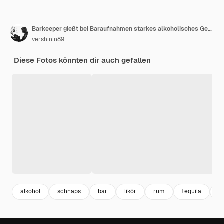
Barkeeper gießt bei Baraufnahmen starkes alkoholisches Getränk in kleine Gläser
vershinin89
Diese Fotos könnten dir auch gefallen
alkohol
schnaps
bar
likör
rum
tequila
a