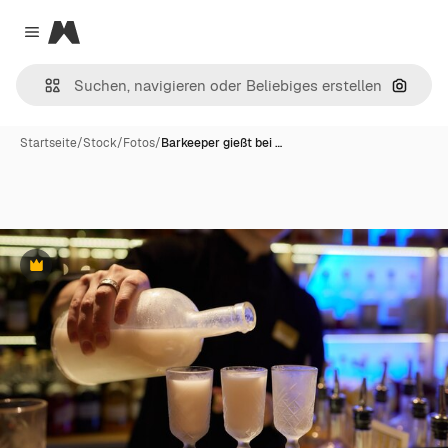
Magnific
Close menu
Nach B
Startseite
/
Stock
/
Fotos
/
Barkeeper gießt bei …
Premium