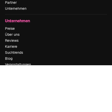
Partner
Unternehmen
Unternehmen
Preise
Über uns
Reviews
Karriere
Suchtrends
Blog
Veranstaltungen
Slidesgo
Deine Inhalte verkaufen
Pressesaal
Suchst du nach magnific.ai
Kontakt aufnehmen
Kundensupport