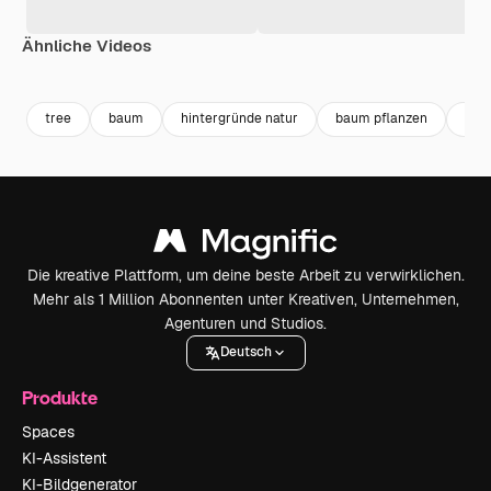
Ähnliche Videos
Premium
Premium
Generiert von KI
Premium
Premium
Generiert v
tree
baum
hintergründe natur
baum pflanzen
gar
Die kreative Plattform, um deine beste Arbeit zu verwirklichen.
Mehr als 1 Million Abonnenten unter Kreativen, Unternehmen,
Agenturen und Studios.
Deutsch
Produkte
Spaces
KI-Assistent
KI-Bildgenerator