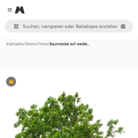
Magnific
Close menu
Nach B
Startseite
/
Stock
/
Fotos
/
Baumisolat auf weiße…
Premium