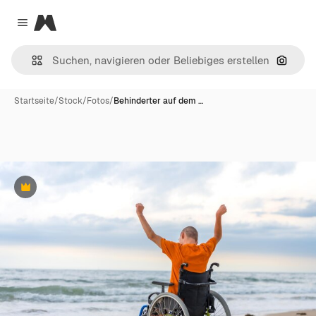
Magnific
Close menu
Nach B
Startseite
/
Stock
/
Fotos
/
Behinderter auf dem …
Premium