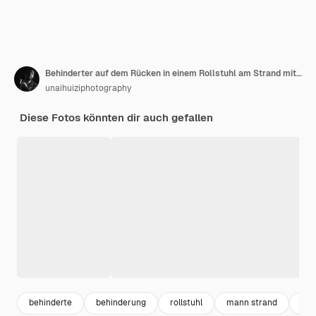
Behinderter auf dem Rücken in einem Rollstuhl am Strand mit offenen Armen genießt die Freiheit
unaihuiziphotography
Diese Fotos könnten dir auch gefallen
behinderte
behinderung
rollstuhl
mann strand
reh