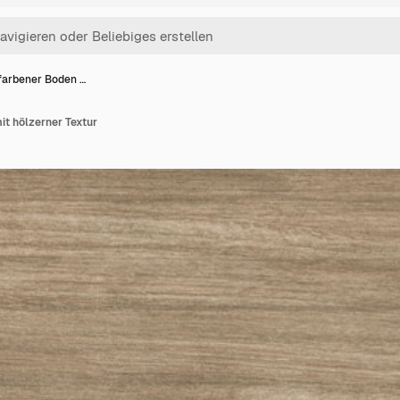
farbener Boden …
it hölzerner Textur