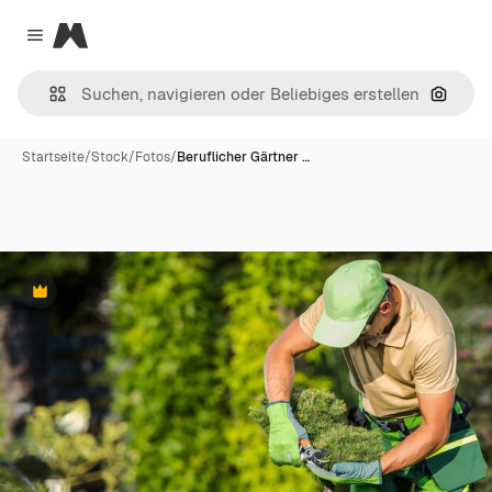
Magnific
Close menu
Nach B
Startseite
/
Stock
/
Fotos
/
Beruflicher Gärtner …
Premium