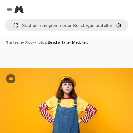
Magnific
Close menu
Nach B
Startseite
/
Stock
/
Fotos
/
Beschäftigter Mädche…
Premium