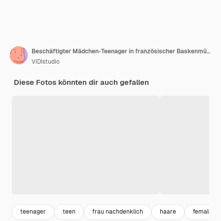
Beschäftigter Mädchen-Teenager in französischer Baskenmütze, Denim-Sommerkleid, das mit in die Hüfte gestemmten Armen steht, isoliert auf gelbem Hintergrund im Studio. Menschen aufrichtige Emotionen, Lifestyle-Konzept. Mock-up-Kopienbereich.
ViDIstudio
Diese Fotos könnten dir auch gefallen
teenager
teen
frau nachdenklich
haare
female por