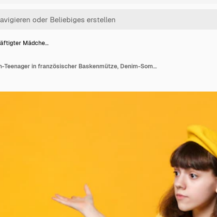
äftigter Mädche…
Beschäftigter Mädchen-Teenager in französischer Baskenmütze, Denim-Sommerkleid, das zur Seite schaut und die Hände isoliert auf gelbem Wandhintergrund im Studio ausbreitet. Menschen aufrichtige Emotionen, Lifestyle-Konzept. Mock-up-Kopienbereich.