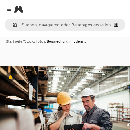
Magnific
Close menu
Nach B
Startseite
/
Stock
/
Fotos
/
Besprechung mit dem …
Premium