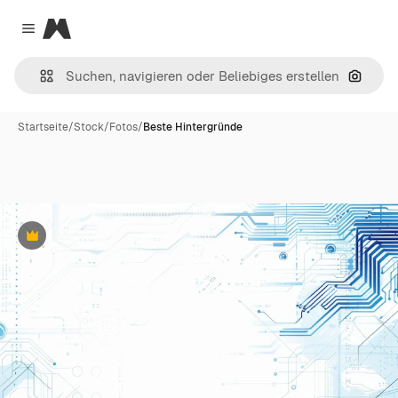
Magnific
Close menu
Nach B
Startseite
/
Stock
/
Fotos
/
Beste Hintergründe
Premium