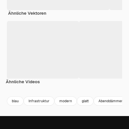
Ähnliche Vektoren
Ähnliche Videos
Premium
Premium
Generiert von KI
Premium
Premium
blau
Infrastruktur
modern
glatt
Abenddämmerung