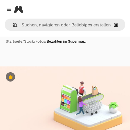
Magnific
Close menu
Nach B
Startseite
/
Stock
/
Fotos
/
Bezahlen im Supermar…
Premium