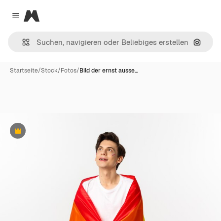
Magnific
Close menu
Nach B
Startseite
/
Stock
/
Fotos
/
Bild der ernst ausse…
Premium