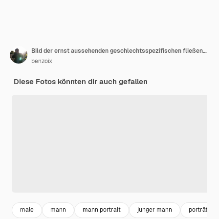
Bild der ernst aussehenden geschlechtsspezifischen fließenden Person mit Glitzer auf Gesicht, tragend lgbtq Regenbogenfahne stehend über Weiß.
benzoix
Diese Fotos könnten dir auch gefallen
male
mann
mann portrait
junger mann
porträt