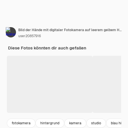
Bild der Hände mit digitaler Fotokamera auf leerem gelbem Hintergrund
user20857916
Diese Fotos könnten dir auch gefallen
fotokamera
hintergrund
kamera
studio
blau hinte