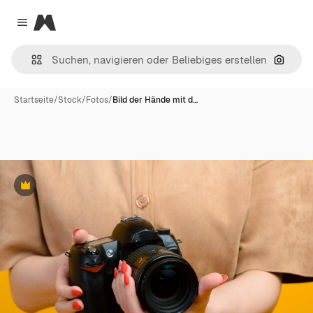
Magnific
Close menu
Nach B
Startseite
/
Stock
/
Fotos
/
Bild der Hände mit d…
Premium