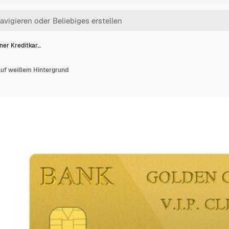
iner Kreditkar…
 auf weißem Hintergrund