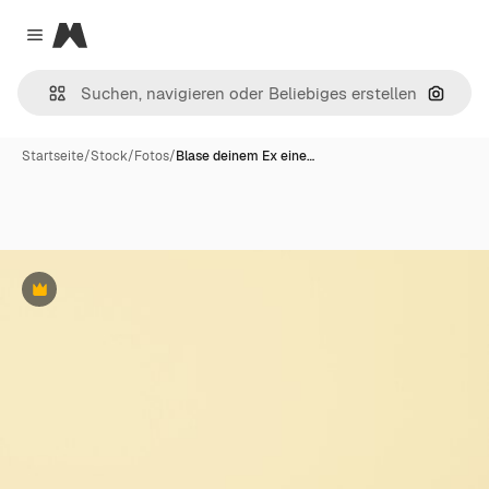
Magnific
Close menu
Nach B
Startseite
/
Stock
/
Fotos
/
Blase deinem Ex eine…
Premium