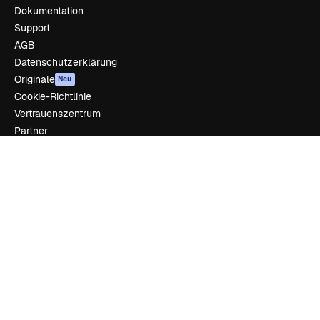
Dokumentation
Support
AGB
Datenschutzerklärung
Originale
Neu
Cookie-Richtlinie
Vertrauenszentrum
Partner
Unternehmen
Unternehmen
Preise
Über uns
Reviews
Karriere
Suchtrends
Blog
Veranstaltungen