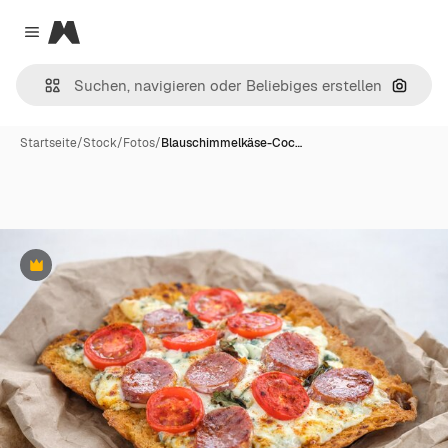
Magnific
Close menu
Nach B
Startseite
/
Stock
/
Fotos
/
Blauschimmelkäse-Coc…
Premium