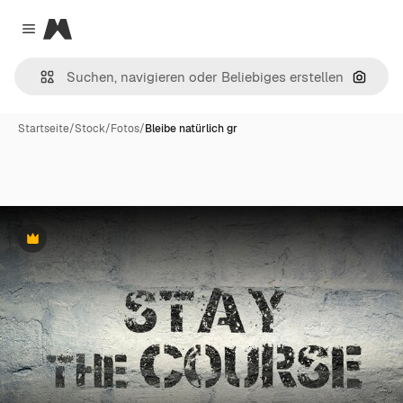
Magnific
Close menu
Nach B
Startseite
/
Stock
/
Fotos
/
Bleibe natürlich gr
Premium