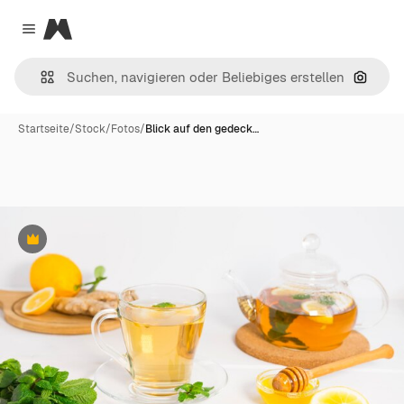
Magnific
Close menu
Nach B
Startseite
/
Stock
/
Fotos
/
Blick auf den gedeck…
Premium