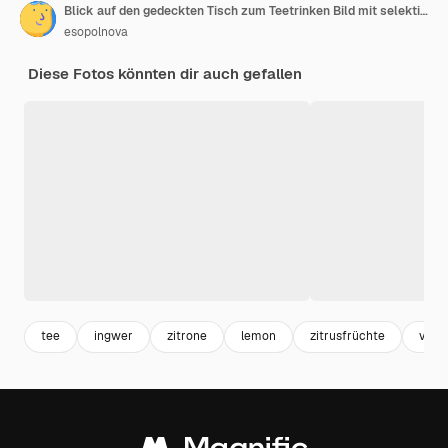
Blick auf den gedeckten Tisch zum Teetrinken Bild mit selektivem Fokus
esopolnova
Diese Fotos könnten dir auch gefallen
tee
ingwer
zitrone
lemon
zitrusfrüchte
vita