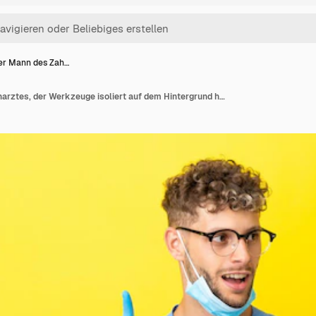
er Mann des Zah…
Blonder Mann des Zahnarztes, der Werkzeuge isoliert auf dem Hintergrund hält und eine Idee denkt, die mit dem Finger nach oben zeigt