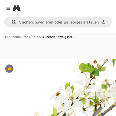
Magnific
Close menu
Nach B
Startseite
/
Stock
/
Fotos
/
Blühender Zweig isol…
Premium