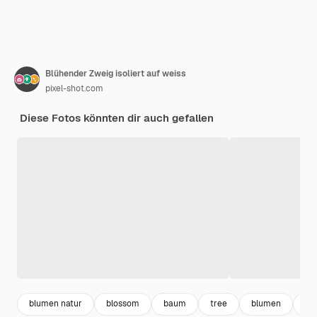
Blühender Zweig isoliert auf weiss
pixel-shot.com
Diese Fotos könnten dir auch gefallen
blumen natur
blossom
baum
tree
blumen
bl