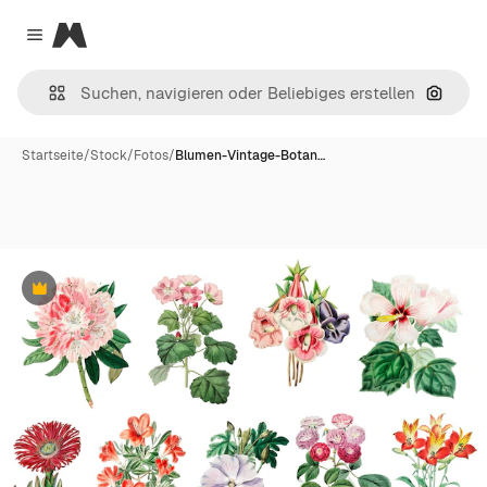
Magnific
Close menu
Nach B
Startseite
/
Stock
/
Fotos
/
Blumen-Vintage-Botan…
Premium