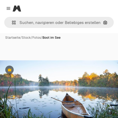
Magnific
Close menu
Nach B
Startseite
/
Stock
/
Fotos
/
Boot im See
Premium