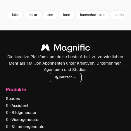
Premium
Premium
Generiert von KI
Premium
Premium
lake
natur
see
land
landschaft see
landschaf
Die kreative Plattform, um deine beste Arbeit zu verwirklichen.
Mehr als 1 Million Abonnenten unter Kreativen, Unternehmen,
Agenturen und Studios.
Deutsch
Produkte
Spaces
KI-Assistent
KI-Bildgenerator
KI-Videogenerator
KI-Stimmengenerator