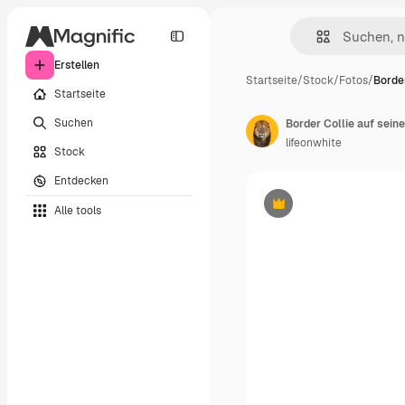
Erstellen
Startseite
/
Stock
/
Fotos
/
Border
Startseite
Suchen
lifeonwhite
Stock
Entdecken
Alle tools
Premium