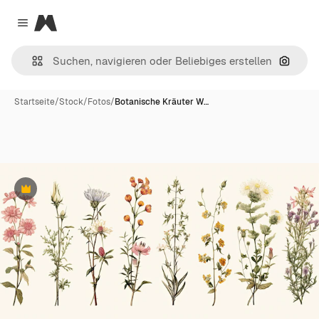
Magnific
Close menu
Nach B
Startseite
/
Stock
/
Fotos
/
Botanische Kräuter W…
Premium