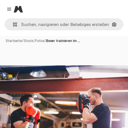
Magnific
Close menu
Nach B
Startseite
/
Stock
/
Fotos
/
Boxer trainieren im …
Premium