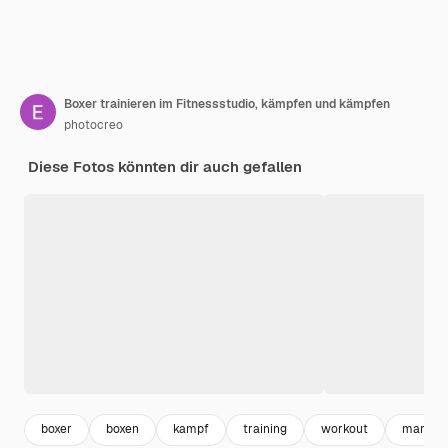
Boxer trainieren im Fitnessstudio, kämpfen und kämpfen
photocreo
Diese Fotos könnten dir auch gefallen
boxer
boxen
kampf
training
workout
mann sp