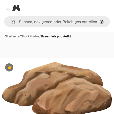
Magnific
Close menu
Nach B
Startseite
/
Stock
/
Fotos
/
Braun Fels png Aufkl…
Premium