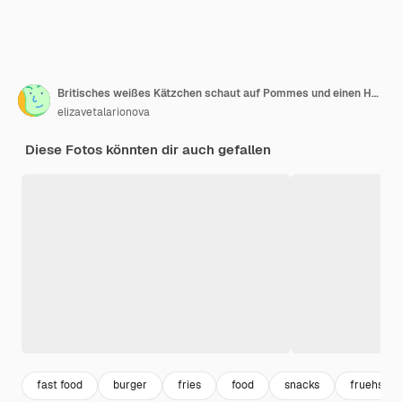
Britisches weißes Kätzchen schaut auf Pommes und einen Hamburger. Spielzeug Plastiknahrung.
elizavetalarionova
Diese Fotos könnten dir auch gefallen
fast food
burger
fries
food
snacks
fruehstue