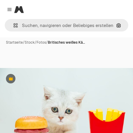
Magnific
Close menu
Nach B
Startseite
/
Stock
/
Fotos
/
Britisches weißes Kä…
Premium