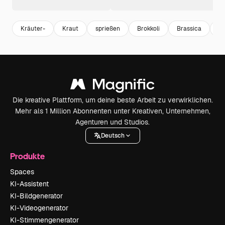
Kräuter-
Kraut
sprießen
Brokkoli
Brassica
br
Die kreative Plattform, um deine beste Arbeit zu verwirklichen.
Mehr als 1 Million Abonnenten unter Kreativen, Unternehmen,
Agenturen und Studios.
Deutsch
Produkte
Spaces
KI-Assistent
KI-Bildgenerator
KI-Videogenerator
KI-Stimmengenerator