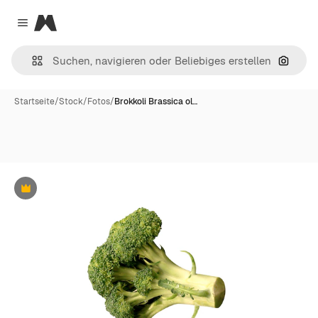
Magnific
Close menu
Nach B
Startseite
/
Stock
/
Fotos
/
Brokkoli Brassica ol…
Premium