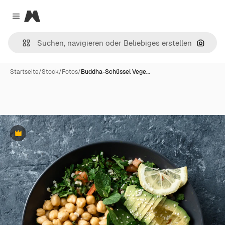
Magnific
Close menu
Nach B
Startseite
/
Stock
/
Fotos
/
Buddha-Schüssel Vege…
Premium