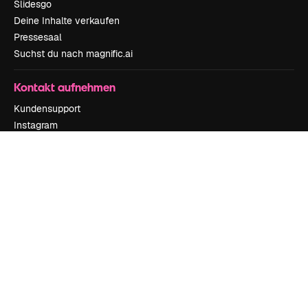
Slidesgo
Deine Inhalte verkaufen
Pressesaal
Suchst du nach magnific.ai
Kontakt aufnehmen
Kundensupport
Instagram
YouTube
LinkedIn
TikTok
Discord
X
Reddit
Copyright © 2010-
2026
Freepik Company S.L.U.
Alle Rechte vorbehalten
.