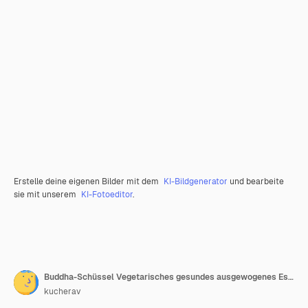
Erstelle deine eigenen Bilder mit dem
KI-Bildgenerator
und bearbeite
sie mit unserem
KI-Fotoeditor
.
Buddha-Schüssel Vegetarisches gesundes ausgewogenes Essen Aloo-Gobi, Kichererbsen, Tomate, Avocado, Tabulesalat und Spinat
kucherav