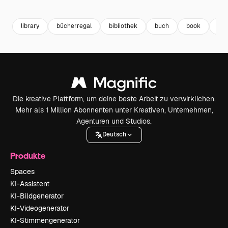
Premium
Premium
Premium
Premium
Generiert v
library
bücherregal
bibliothek
buch
book
bil
Die kreative Plattform, um deine beste Arbeit zu verwirklichen.
Mehr als 1 Million Abonnenten unter Kreativen, Unternehmen,
Agenturen und Studios.
Deutsch
Produkte
Spaces
KI-Assistent
KI-Bildgenerator
KI-Videogenerator
KI-Stimmengenerator