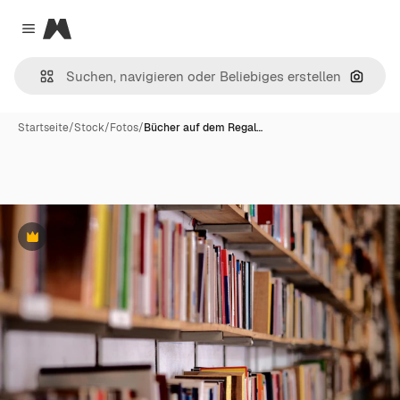
Magnific
Close menu
Nach B
Startseite
/
Stock
/
Fotos
/
Bücher auf dem Regal…
Premium