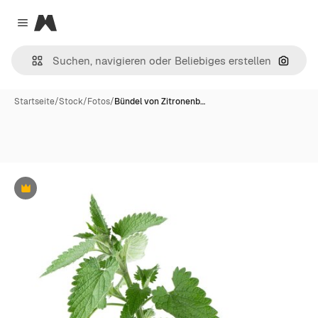
Magnific
Close menu
Nach B
Startseite
/
Stock
/
Fotos
/
Bündel von Zitronenb…
Premium