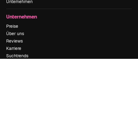
Unternehmen
Unternehmen
Preise
Über uns
Reviews
Karriere
Suchtrends
Blog
Veranstaltungen
Slidesgo
Deine Inhalte verkaufen
Pressesaal
Suchst du nach magnific.ai
Kontakt aufnehmen
Kundensupport
Instagram