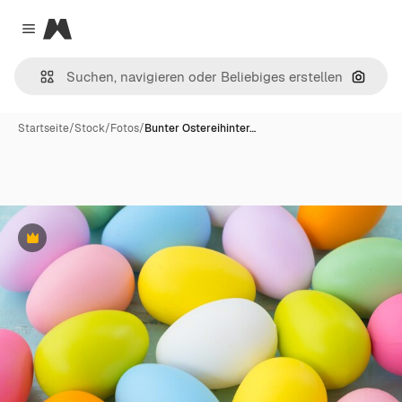
Magnific
Close menu
Nach B
Startseite
/
Stock
/
Fotos
/
Bunter Ostereihinter…
Premium