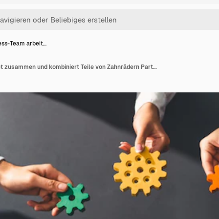
ess-Team arbeit…
Business-Team arbeitet zusammen und kombiniert Teile von Zahnrädern Partnerschaft und Integrationskonzept