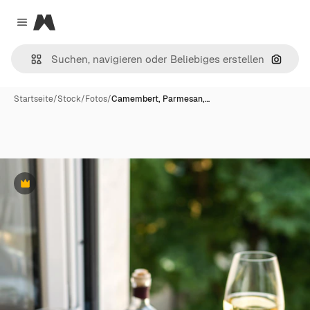
Magnific
Close menu
Nach B
Startseite
/
Stock
/
Fotos
/
Camembert, Parmesan,…
Premium