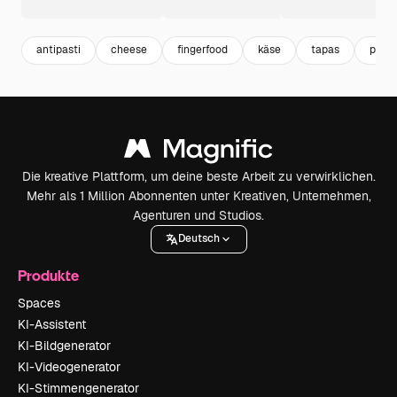
antipasti
cheese
fingerfood
käse
tapas
pickn
Die kreative Plattform, um deine beste Arbeit zu verwirklichen.
Mehr als 1 Million Abonnenten unter Kreativen, Unternehmen,
Agenturen und Studios.
Deutsch
Produkte
Spaces
KI-Assistent
KI-Bildgenerator
KI-Videogenerator
KI-Stimmengenerator