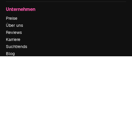
Unternehmen
Preise
Über uns
Reviews
Karriere
Suchtrends
Blog
Veranstaltungen
Slidesgo
Deine Inhalte verkaufen
Pressesaal
Suchst du nach magnific.ai
Kontakt aufnehmen
Kundensupport
Instagram
YouTube