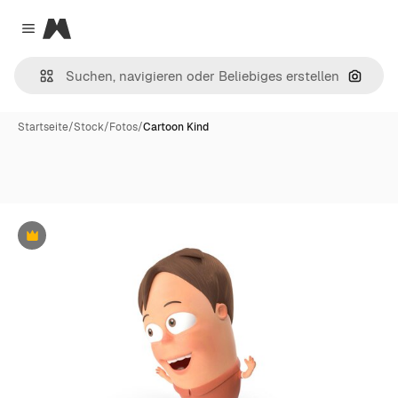
Magnific
Close menu
Nach B
Startseite
/
Stock
/
Fotos
/
Cartoon Kind
Premium