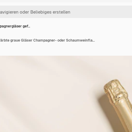
agnergläser gef…
Champagnergläser gefärbte graue Gläser Champagner- oder Schaumweinflasche auf beige Hintergrund