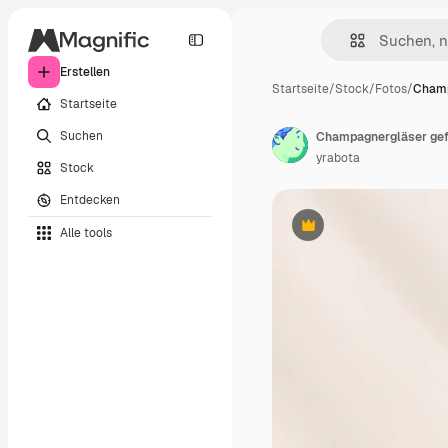
Erstellen
Startseite
/
Stock
/
Fotos
/
Champ
Startseite
Suchen
yrabota
Stock
Entdecken
Alle tools
Premium