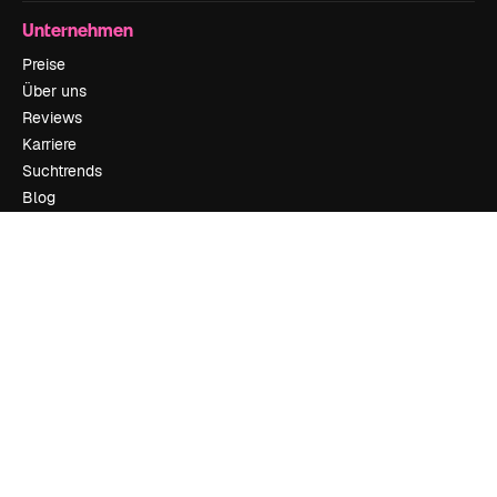
Unternehmen
Preise
Über uns
Reviews
Karriere
Suchtrends
Blog
Veranstaltungen
Slidesgo
Deine Inhalte verkaufen
Pressesaal
Suchst du nach magnific.ai
Kontakt aufnehmen
Kundensupport
Instagram
YouTube