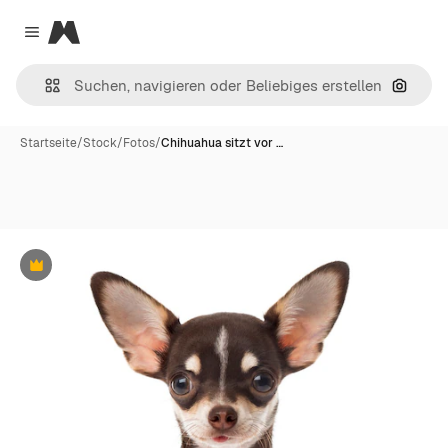
Magnific
Close menu
Nach B
Startseite
/
Stock
/
Fotos
/
Chihuahua sitzt vor …
Premium