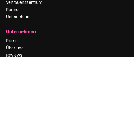
Vertrauenszentrum
Partner
Unternehmen
Unternehmen
Preise
Über uns
Reviews
Karriere
Suchtrends
Blog
Veranstaltungen
Slidesgo
Deine Inhalte verkaufen
Pressesaal
Suchst du nach magnific.ai
Kontakt aufnehmen