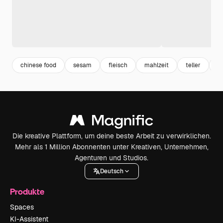
chinese food
sesam
fleisch
mahlzeit
teller
a
Die kreative Plattform, um deine beste Arbeit zu verwirklichen.
Mehr als 1 Million Abonnenten unter Kreativen, Unternehmen,
Agenturen und Studios.
Deutsch
Produkte
Spaces
KI-Assistent