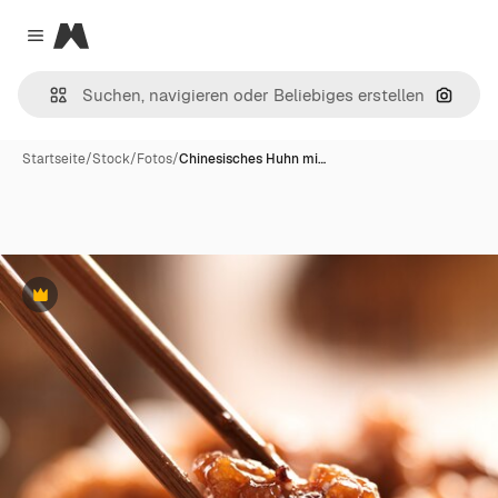
Magnific
Close menu
Nach B
Startseite
/
Stock
/
Fotos
/
Chinesisches Huhn mi…
Premium