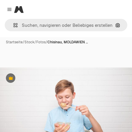
Magnific
Close menu
Nach B
Startseite
/
Stock
/
Fotos
/
Chisinau, MOLDAWIEN …
Premium