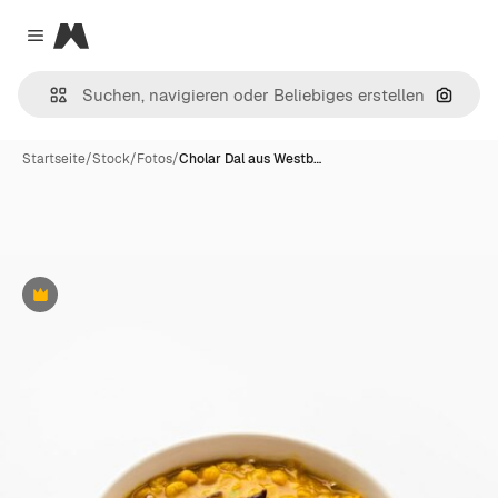
Magnific
Close menu
Nach B
Startseite
/
Stock
/
Fotos
/
Cholar Dal aus Westb…
Premium