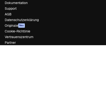
Dokumentation
Support
AGB
Datenschutzerklärung
Originale
Neu
Cookie-Richtlinie
Vertrauenszentrum
Partner
Unternehmen
Unternehmen
Preise
Über uns
Reviews
Karriere
Suchtrends
Blog
Veranstaltungen