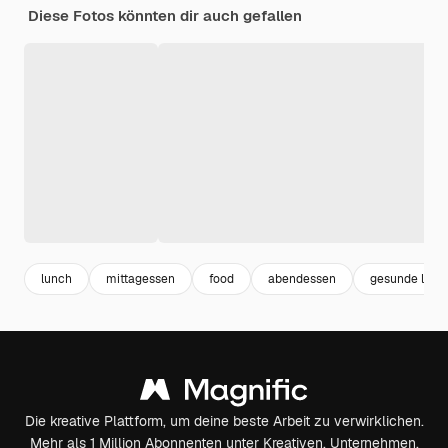
Diese Fotos könnten dir auch gefallen
lunch
mittagessen
food
abendessen
gesunde leben
Die kreative Plattform, um deine beste Arbeit zu verwirklichen.
Mehr als 1 Million Abonnenten unter Kreativen, Unternehmen,