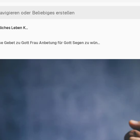
tliches Leben K…
Christliches Leben Krise Gebet zu Gott Frau Anbetung für Gott Segen zu wünschen ein besseres Leben Frau Hände beten zu Gott mit der Bibel betteln um Vergebung und glauben an die Güte