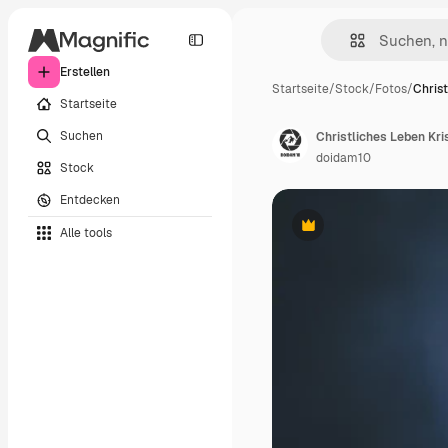
Erstellen
Startseite
/
Stock
/
Fotos
/
Chris
Startseite
Suchen
doidam10
Stock
Entdecken
Alle tools
Premium