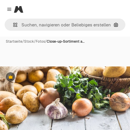
Magnific
Close menu
Nach B
Startseite
/
Stock
/
Fotos
/
Close-up-Sortiment a…
Premium