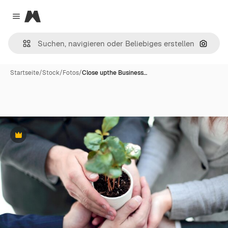
Magnific
Close menu
Nach B
Startseite
/
Stock
/
Fotos
/
Close upthe Business…
Premium