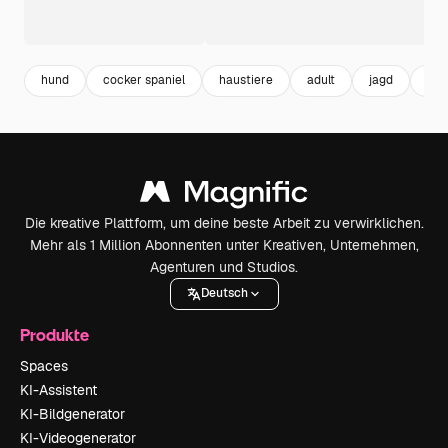
hund
cocker spaniel
haustiere
adult
jagd
hun
Die kreative Plattform, um deine beste Arbeit zu verwirklichen.
Mehr als 1 Million Abonnenten unter Kreativen, Unternehmen,
Agenturen und Studios.
Deutsch
Produkte
Spaces
KI-Assistent
KI-Bildgenerator
KI-Videogenerator