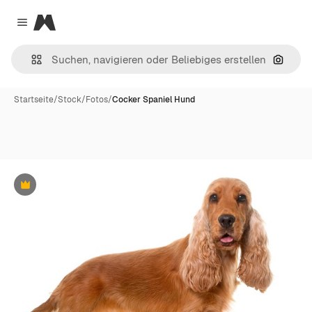
Magnific
Close menu
Nach B
Startseite
/
Stock
/
Fotos
/
Cocker Spaniel Hund
Premium