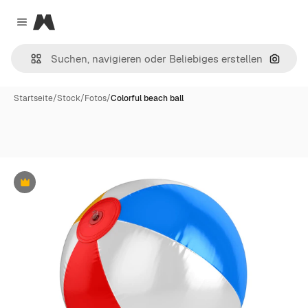
Magnific
Close menu
Nach B
Startseite
/
Stock
/
Fotos
/
Colorful beach ball
Premium