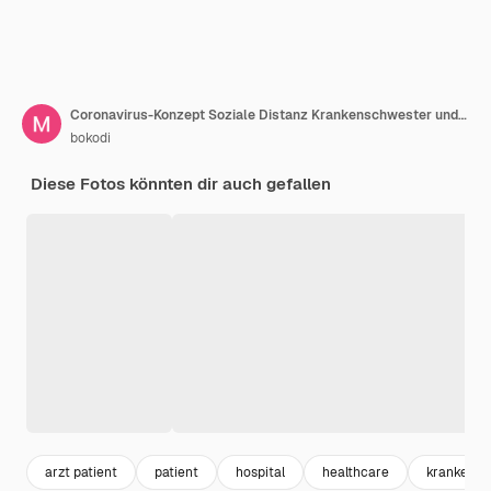
Coronavirus-Konzept Soziale Distanz Krankenschwester und älterer Patient tragen Schutzmasken und sprechen über Krankheiten und verschreiben Behandlung und Medikamente zu Hause
bokodi
Diese Fotos könnten dir auch gefallen
arzt patient
patient
hospital
healthcare
krankenha