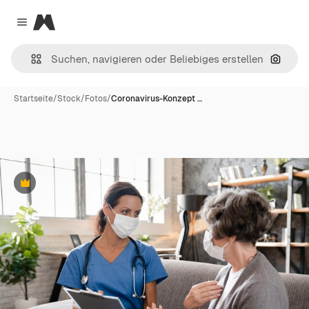
Magnific
Close menu
Nach B
Startseite
/
Stock
/
Fotos
/
Coronavirus-Konzept …
Premium