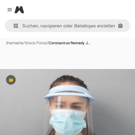
Magnific
Close menu
Nach B
Startseite
/
Stock
/
Fotos
/
Coronavirus Remedy J…
Premium