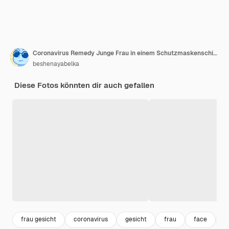
Coronavirus Remedy Junge Frau in einem Schutzmaskenschirm mit einem Visier an einer grauen Wand
beshenayabelka
Diese Fotos könnten dir auch gefallen
frau gesicht
coronavirus
gesicht
frau
face
s