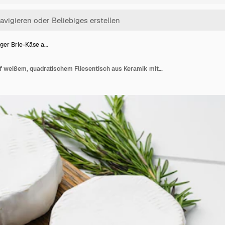
ger Brie-Käse a…
Cremiger Brie-Käse auf weißem, quadratischem Fliesentisch aus Keramik mit Kopienraum für Text