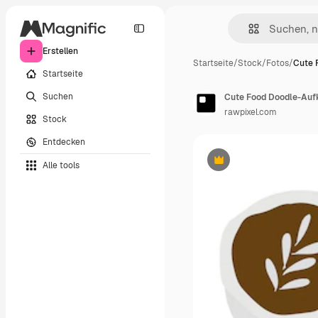
Erstellen
Startseite
/
Stock
/
Fotos
/
Cute 
Startseite
Suchen
Cute Food Doodle-Auf
rawpixel.com
Stock
Entdecken
Alle tools
Premium